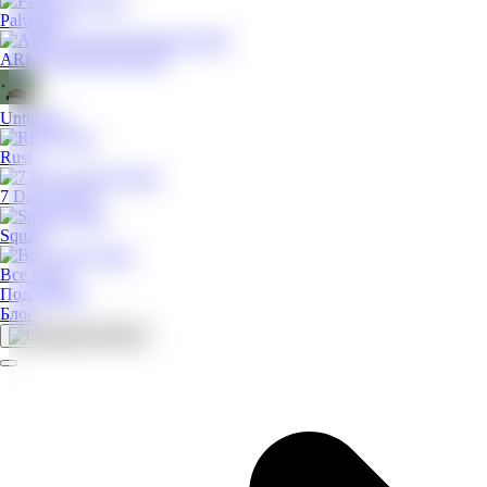
Palworld
ARK: Survival Evolved
Unturned
Rust
7 Days to Die
Squad
Все игры
Поддержка
Блог
RU