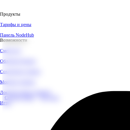
Продукты
Тарифы и цены
Панель NodeHub
Возможности
Смена игр
Облачные бекапы
Сохранение сервера
Мощные серверы
Локации наших серверов
Создать сервер
Все игры
Игры